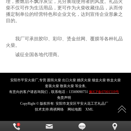
理，擦燃后不飘浮灰尘，充分展现使用者的风度。礼品火
柴不仅可作为生活用品，更可作为火柴收藏佳品，从而传
播定制单位的经营特色和企业文化，达到宣传企业形象之
目的。
我厂可承担胶印、彩印、烫金丝网、覆膜等各种礼品
火柴。
诚征全国各地代理商。
安阳市平安火柴厂,专营 圆筒火柴 出口火柴 婚庆火柴 烟盒火柴 铁盒火柴
套装火柴 散装火柴 等业务,
有意向的客户请咨询我们，联系电话：13569090751
豫ICP备07001519号
免责声明
CopyRight © 版权所有:
安阳市龙安区平安火花工艺礼品厂
技术支持:
商祺网络
网站地图
XML