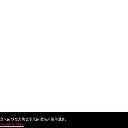
盒火柴 铁盒火柴 套装火柴 散装火柴 等业务,
CP备07001519号