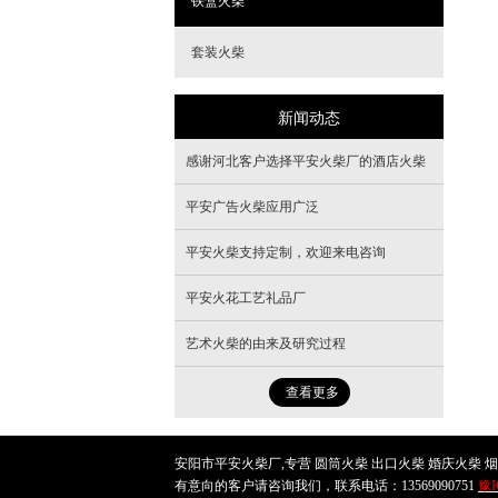
铁盒火柴
套装火柴
新闻动态
感谢河北客户选择平安火柴厂的酒店火柴
平安广告火柴应用广泛
平安火柴支持定制，欢迎来电咨询
平安火花工艺礼品厂
艺术火柴的由来及研究过程
查看更多
安阳市平安火柴厂,专营 圆筒火柴 出口火柴 婚庆火柴 烟
有意向的客户请咨询我们，联系电话：13569090751
豫I