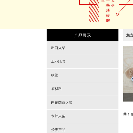
产品展示
您
出口火柴
工业纸管
纸管
原材料
内销圆筒火柴
共 1 
木片火柴
婚庆产品