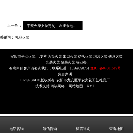
上一条 ：
平安火柴支持定制，欢迎来电咨询
关键词：
礼品火柴
安阳市平安火柴厂,专营 圆筒火柴 出口火柴 婚庆火柴 烟盒火柴 铁盒火柴
套装火柴 散装火柴 等业务,
有意向的客户请咨询我们，联系电话：13569090751
豫ICP备07001519号
免责声明
CopyRight © 版权所有:
安阳市龙安区平安火花工艺礼品厂
技术支持:
商祺网络
网站地图
XML
电话咨询
短信咨询
留言咨询
查看地图