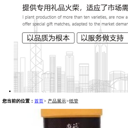
您当前的位置：
首页
>
产品展示
>
纸管